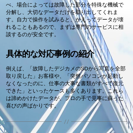
べ、場合によっては故障した部分を特殊な機械で
分解し、大切なデータだけを取り出してくれま
す。自力で操作を試みると、かえってデータが壊
れることもあるので、まずは専門のサービスに相
談するのが安全です。
具体的な対応事例の紹介
例えば、「故障したデジカメのSDから写真を全部
取り戻した」お客様や、「突然パソコンが起動し
なくなったのに、仕事の大事な書類がすべて復元
できた」といったケースも多くあります。これら
は諦めかけたデータが、プロの手で見事に蘇った
喜びの声ばかりです。