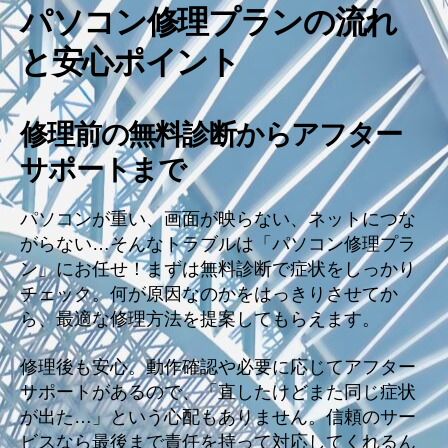
パソコン修理プランの流れ
と安心ポイント
修理前の無料診断からアフター
サポートまで
パソコンが重い、画面が映らない、ネットにつな
がらない…そんなトラブルは「パソコン修理プラ
ン」にお任せ！まずは無料診断で症状をしっかり
チェック。何が原因なのかをはっきりさせてか
ら、最適な修理方法を提案してもらえます。
修理後も安心。動作確認や必要に応じてアフター
サポートがあるので、「直したけどまた同じ症状
が出た…」という心配もありません。信頼のサー
ビスなら最後まで責任を持って対応してくれるん