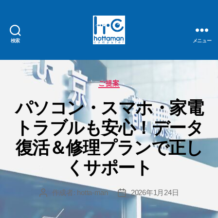
検索
メニュー
hottaman
computer
カ
ご提案
テ
パソコン・スマホ・家電
ゴ
リ
トラブルも安心！データ
ー
復活＆修理プランで正し
くサポート
作成者:
hotta-man
2026年1月24日
投
投
稿
稿
者
日