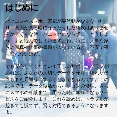
はじめに
パソコンやスマホ、家電が突然動かなくなった
り、画面が真っ暗になったりした経験はありませ
んか？そんな時、パニックにならずに「どうしよ
う…」と悩んでしまいますよね。特に、大事な家
族の写真や仕事の書類が入っていると、不安で夜
も眠れないほど。
でも安心してください！正しいサポートプランが
あれば、あなたの大切なデータを守り、壊れた機
器もまた元通りにすることができるんです。この
記事では、データ復活からパソコンの修理、さら
にスマホの相談まで、困った時に頼りになるサー
ビスをご紹介します。これを読めば、トラブルが
起きても慌てず、賢く対応できるようになります
よ。